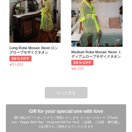
Long Robe Mosaic Neon ロン
Medium Robe Mosaic Neon ミ
グローブモザイクネオン
ディアムローブモザイクネオン
50%OFF
50%OFF
¥10,692
¥8,532
もっと見る
Gift for your special one with love
贈り物はギフトボックスでご用意いたします メッセージカード【Thank
you・Happy Birth Day・A special Gift For You】 ご結婚・ご出産・御引越し
のお熨斗もご用意させていただきます