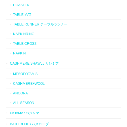
COASTER
TABLE MAT
TABLE RUNNER テーブルランナー
NAPKINRING
TABLE CROSS
NAPKIN
CASHMERE SHAWL / カシミア
MESOPOTAMIA
CASHMERE+WOOL
ANGORA
ALL SEASON
PAJAMA / パジャマ
BATH ROBE / バスローブ