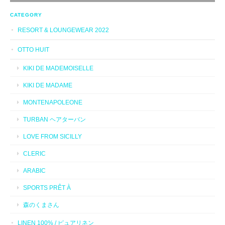
CATEGORY
RESORT & LOUNGEWEAR 2022
OTTO HUIT
KIKI DE MADEMOISELLE
KIKI DE MADAME
MONTENAPOLEONE
TURBAN ヘアターバン
LOVE FROM SICILLY
CLERIC
ARABIC
SPORTS PRÊT À
森のくまさん
LINEN 100% / ピュアリネン