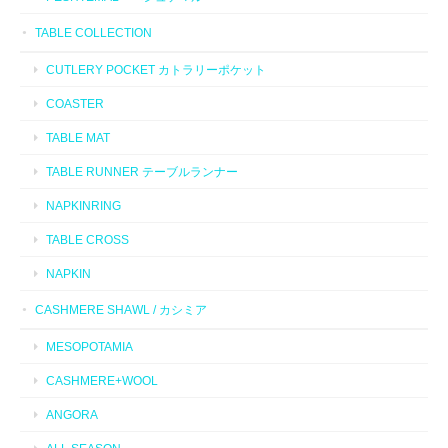
TABLE COLLECTION
CUTLERY POCKET カトラリーポケット
COASTER
TABLE MAT
TABLE RUNNER テーブルランナー
NAPKINRING
TABLE CROSS
NAPKIN
CASHMERE SHAWL / カシミア
MESOPOTAMIA
CASHMERE+WOOL
ANGORA