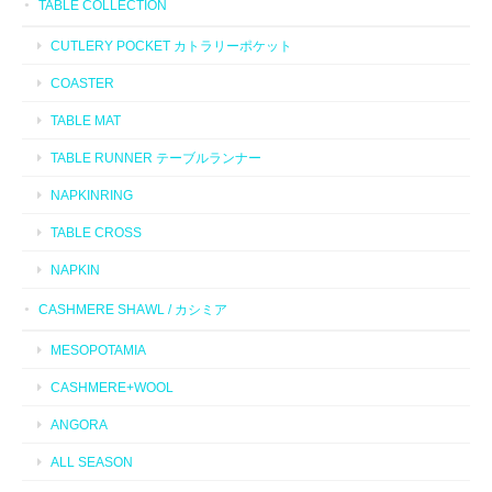
TABLE COLLECTION
CUTLERY POCKET カトラリーポケット
COASTER
TABLE MAT
TABLE RUNNER テーブルランナー
NAPKINRING
TABLE CROSS
NAPKIN
CASHMERE SHAWL / カシミア
MESOPOTAMIA
CASHMERE+WOOL
ANGORA
ALL SEASON