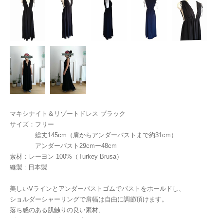
マキシナイト＆リゾートドレス ブラック
サイズ：フリー
総丈145cm（肩からアンダーバストまで約31cm）
アンダーバスト29cmー48cm
素材：レーヨン 100%（Turkey Brusa）
縫製 : 日本製
美しいVラインとアンダーバストゴムでバストをホールドし、
ショルダーシャーリングで肩幅は自由に調節頂けます。
落ち感のある肌触りの良い素材、