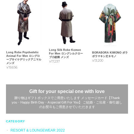
Long Silk Robe Komon
Long Robe Psychedelic
BORABORA KIMONO ボラ
For Men ロングシルクロー
Animal For Men ロングロ
ボラマキシ丈キモノ
ブ小紋柄 メンズ
ーブサイケデリックアニマル
¥13,200
¥17,237
メンズ
¥19,656
Gift for your special one with love
贈り物はギフトボックスでご用意いたします メッセージカード【Thank
you・Happy Birth Day・A special Gift For You】 ご結婚・ご出産・御引越し
のお熨斗もご用意させていただきます
CATEGORY
RESORT & LOUNGEWEAR 2022