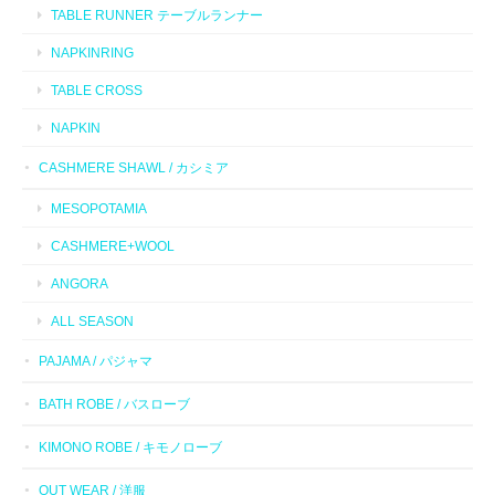
TABLE RUNNER テーブルランナー
NAPKINRING
TABLE CROSS
NAPKIN
CASHMERE SHAWL / カシミア
MESOPOTAMIA
CASHMERE+WOOL
ANGORA
ALL SEASON
PAJAMA / パジャマ
BATH ROBE / バスローブ
KIMONO ROBE / キモノローブ
OUT WEAR / 洋服