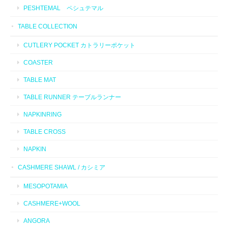
PESHTEMAL ペシュテマル
TABLE COLLECTION
CUTLERY POCKET カトラリーポケット
COASTER
TABLE MAT
TABLE RUNNER テーブルランナー
NAPKINRING
TABLE CROSS
NAPKIN
CASHMERE SHAWL / カシミア
MESOPOTAMIA
CASHMERE+WOOL
ANGORA