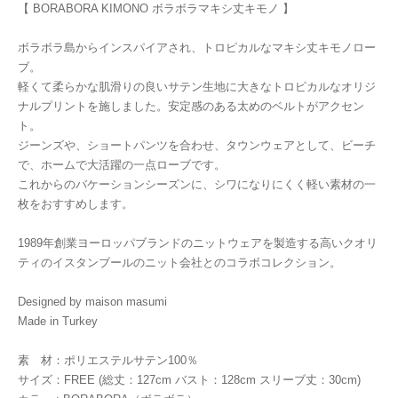
【 BORABORA KIMONO ボラボラマキシ丈キモノ 】
ボラボラ島からインスパイアされ、トロピカルなマキシ丈キモノロー
ブ。
軽くて柔らかな肌滑りの良いサテン生地に大きなトロピカルなオリジ
ナルプリントを施しました。安定感のある太めのベルトがアクセン
ト。
ジーンズや、ショートパンツを合わせ、タウンウェアとして、ビーチ
で、ホームで大活躍の一点ローブです。
これからのバケーションシーズンに、シワになりにくく軽い素材の一
枚をおすすめします。
1989年創業ヨーロッパブランドのニットウェアを製造する高いクオリ
ティのイスタンブールのニット会社とのコラボコレクション。
Designed by maison masumi
Made in Turkey
素 材：ポリエステルサテン100％
サイズ：FREE (総丈：127cm バスト：128cm スリーブ丈：30cm)