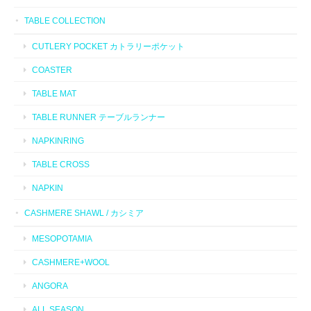
TABLE COLLECTION
CUTLERY POCKET カトラリーポケット
COASTER
TABLE MAT
TABLE RUNNER テーブルランナー
NAPKINRING
TABLE CROSS
NAPKIN
CASHMERE SHAWL / カシミア
MESOPOTAMIA
CASHMERE+WOOL
ANGORA
ALL SEASON