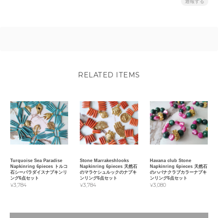
通報する
RELATED ITEMS
Turquoise Sea Paradise
Stone Marrakeshlooks
Havana club Stone
Napkinring 6pieces トルコ
Napkinring 6pieces 天然石
Napkinring 6pieces 天然石
石シーパラダイスナプキンリ
のマラケシュルックのナプキ
のハバナクラブカラーナプキ
ング6点セット
ンリング6点セット
ンリング6点セット
¥3,784
¥3,784
¥3,080