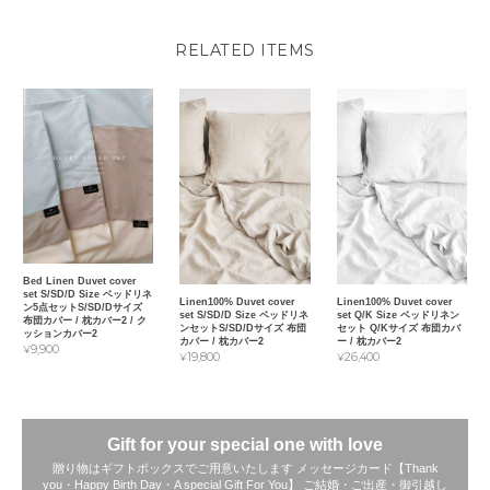
RELATED ITEMS
Bed Linen Duvet cover
set S/SD/D Size ベッドリネ
Linen100% Duvet cover
Linen100% Duvet cover
ン5点セットS/SD/Dサイズ
set S/SD/D Size ベッドリネ
set Q/K Size ベッドリネン
布団カバー / 枕カバー2 / ク
ンセットS/SD/Dサイズ 布団
セット Q/Kサイズ 布団カバ
ッションカバー2
カバー / 枕カバー2
ー / 枕カバー2
¥9,900
¥19,800
¥26,400
Gift for your special one with love
贈り物はギフトボックスでご用意いたします メッセージカード【Thank
you・Happy Birth Day・A special Gift For You】 ご結婚・ご出産・御引越し