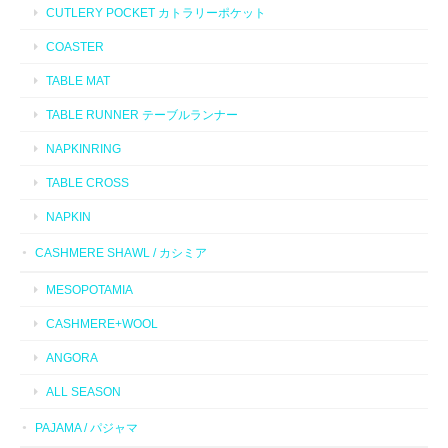
CUTLERY POCKET カトラリーポケット
COASTER
TABLE MAT
TABLE RUNNER テーブルランナー
NAPKINRING
TABLE CROSS
NAPKIN
CASHMERE SHAWL / カシミア
MESOPOTAMIA
CASHMERE+WOOL
ANGORA
ALL SEASON
PAJAMA / パジャマ