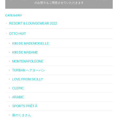
のお熨斗もご用意させていただきます
CATEGORY
RESORT & LOUNGEWEAR 2022
OTTO HUIT
KIKI DE MADEMOISELLE
KIKI DE MADAME
MONTENAPOLEONE
TURBAN ヘアターバン
LOVE FROM SICILLY
CLERIC
ARABIC
SPORTS PRÊT À
森のくまさん