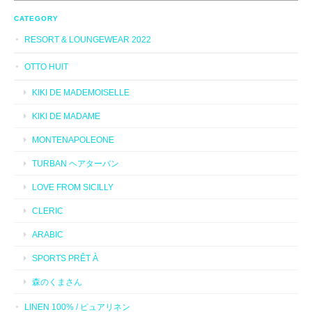
CATEGORY
RESORT & LOUNGEWEAR 2022
OTTO HUIT
KIKI DE MADEMOISELLE
KIKI DE MADAME
MONTENAPOLEONE
TURBAN ヘアターバン
LOVE FROM SICILLY
CLERIC
ARABIC
SPORTS PRÊT À
森のくまさん
LINEN 100% / ピュアリネン