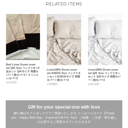
RELATED ITEMS
Bed Linen Duvet cover
set Q/K Size ベッドリネン5
Linen100% Duvet cover
Linen100% Duvet cover
点セット Q/Kサイズ 布団カ
set S/SD/D Size ベッドリネ
set Q/K Size ベッドリネン
バー / 枕カバー2 / クッショ
ンセットS/SD/Dサイズ 布団
セット Q/Kサイズ 布団カバ
ンカバー2
カバー / 枕カバー2
ー / 枕カバー2
¥14,300
¥19,800
¥26,400
Gift for your special one with love
贈り物はギフトボックスでご用意いたします メッセージカード【Thank
you・Happy Birth Day・A special Gift For You】 ご結婚・ご出産・御引越し
のお熨斗もご用意させていただきます