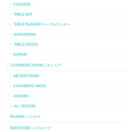
COASTER
TABLE MAT
TABLE RUNNER テーブルランナー
NAPKINRING
TABLE CROSS
NAPKIN
CASHMERE SHAWL / カシミア
MESOPOTAMIA
CASHMERE+WOOL
ANGORA
ALL SEASON
PAJAMA / パジャマ
BATH ROBE / バスローブ