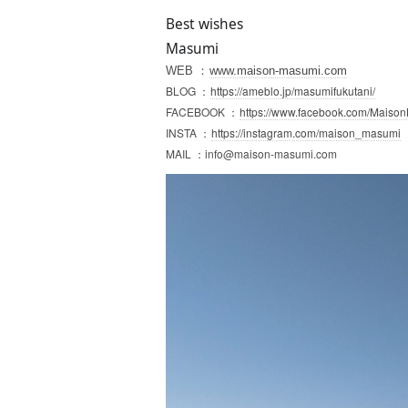
Best wishes
Masumi
WEB
：
www.maison-masumi.com
BLOG
https://ameblo.jp/masumifukutani/
：
FACEBOOK
https://www.facebook.com/
Maison
：
INSTA
https://instagram.com/maison_masumi
：
MAIL
info@maison-masumi.com
：