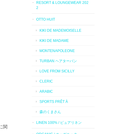
RESORT & LOUNGEWEAR 202
2
OTTO HUIT
、
KIKI DE MADEMOISELLE
KIKI DE MADAME
MONTENAPOLEONE
TURBAN ヘアターバン
LOVE FROM SICILLY
CLERIC
ARABIC
SPORTS PRÊT À
森のくまさん
LINEN 100% / ピュアリネン
に関