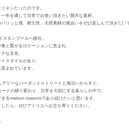
はリネンだったのです。
、一年を通して日常でお使い頂きたい贅沢な素材。
のパリッと感、耐久性、天然素材の風合いをぜひ楽しんで頂きたい
イスタンブールへ移住。
中東と繋がるロケーションに恵まれ、
ッチな文化、
ートスタイルがあり、
に恵まれています。
ュアリーなバーダッドストリートと海沿いからすぐ。
モードの移り変わり、日常を大切にする暮らしの中で、
maison masumi
できる
であり続けたいと思います。
ましたら、ぜひアトリエへお立ち寄りください。
. 