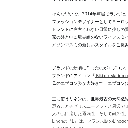
そんな思いで、2014年芦屋でランジ
ファッションデザイナーとしてヨーロ
トレンドに左右されない日常に少しの
家の外と中に境界線のないライフスタ
メゾンマスミの新しいスタイルをご提案
ブランドの最初に作ったのがエプロン
 Kiki de Mademoi
ブランドのアイコン『
母のエプロン姿が大好きで、エプロン
主に使うリネンは、世界最古の天然繊
遡ることチグリスユーフラテス周辺で
人の肌に適した通気性、そして耐久性
Linen
L
Lineger
の『
』は、フランス語の