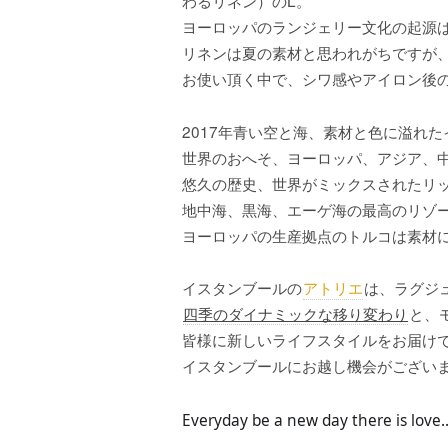
L
わるリネン）の
。
ヨーロッパのランジェリー文化の起源
リネンは夏の素材と思われがちですが
お使い頂く中で、シワ感やアイロン後
2017
年青い空と海、素材と色に溢れた
世界のおへそ、ヨーロッパ、アジア、
悠久の歴史、世界がミックスされたリ
地中海、黒海、エーゲ海の最高のリゾ
ヨーロッパの生産拠点のトルコは素材
イスタンブールの
アトリエ
は、ラグジ
と、
四季のダイナミックな移り変わり
皆様に新しいライフスタイルをお届け
イスタンブールにお越し機会がござい
Everyday be a new day there is love..