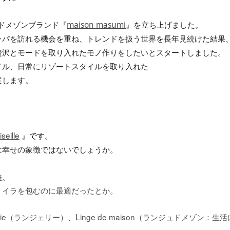
ュドメゾンブランド『
maison masumi
』を立ち上げました。
ッパを訪れる機会を重ね、トレンドを扱う世界を長年見続けた結果
贅沢とモードを取り入れたモノ作りをしたいとスタートしました。
イル、日常にリゾートスタイルを取り入れた
します。
。
seille
』です。
は幸せの象徴ではないでしょうか。
維。
ミイラを包むのに最適だったとか。
。
ie
Linge de maison
（ランジェリー）、
（ランジュドメゾン：生活