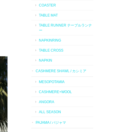
COASTER
TABLE MAT
TABLE RUNNER テーブルランナ
ー
NAPKINRING
TABLE CROSS
NAPKIN
CASHMERE SHAWL / カシミア
MESOPOTAMIA
CASHMERE+WOOL
ANGORA
ALL SEASON
PAJAMA / パジャマ