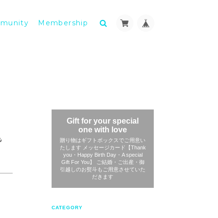
munity
Membership
Gift for your special
one with love
皆
贈り物はギフトボックスでご用意い
たします メッセージカード【Thank
you・Happy Birth Day・A special
Gift For You】 ご結婚・ご出産・御
引越しのお熨斗もご用意させていた
だきます
CATEGORY