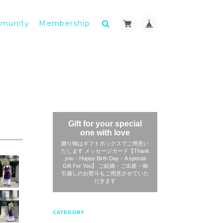
munity
Membership
Gift for your special
one with love
贈り物はギフトボックスでご用意い
たします メッセージカード【Thank
you・Happy Birth Day・A special
Gift For You】 ご結婚・ご出産・御
引越しのお熨斗もご用意させていた
だきます
CATEGORY