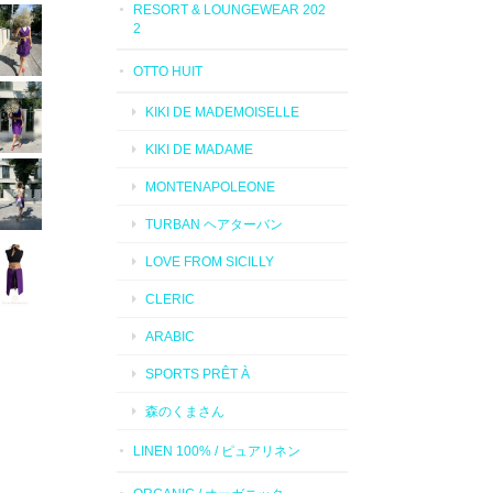
RESORT & LOUNGEWEAR 202
2
OTTO HUIT
KIKI DE MADEMOISELLE
KIKI DE MADAME
MONTENAPOLEONE
TURBAN ヘアターバン
LOVE FROM SICILLY
CLERIC
ARABIC
SPORTS PRÊT À
森のくまさん
LINEN 100% / ピュアリネン