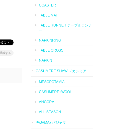
COASTER
TABLE MAT
TABLE RUNNER テーブルランナ
ー
NAPKINRING
TABLE CROSS
通報する
NAPKIN
CASHMERE SHAWL / カシミア
MESOPOTAMIA
CASHMERE+WOOL
ANGORA
ALL SEASON
PAJAMA / パジャマ