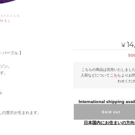
14
¥
ルキキ パープル 】
SO
ゾン。
こちらの商品は完売いたしまし
す。
入荷などについて
こちら
よりお
わせくだ
ル
International shipping avai
Sold out
少しの贅沢が生まれます。
日本国内にお住まいの方向