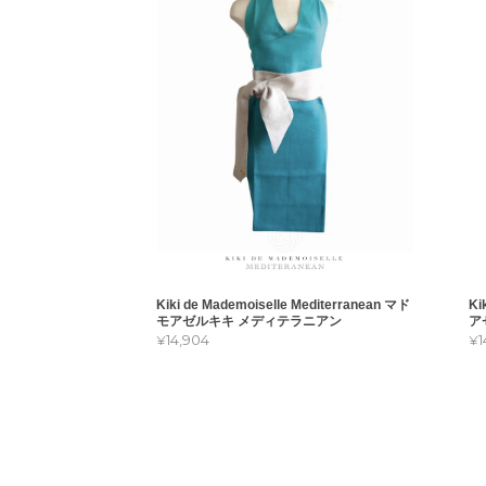
Kiki de Mademoiselle Mediterranean マド
Ki
モアゼルキキ メディテラニアン
ア
¥14,904
¥