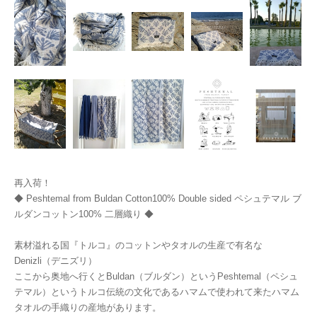
再入荷！
◆ Peshtemal from Buldan Cotton100% Double sided ペシュテマル ブ
ルダンコットン100% 二層織り ◆
素材溢れる国『トルコ』のコットンやタオルの生産で有名な
Denizli（デニズリ）
ここから奥地へ行くとBuldan（ブルダン）というPeshtemal（ペシュ
テマル）というトルコ伝統の文化であるハマムで使われて来たハマム
タオルの手織りの産地があります。