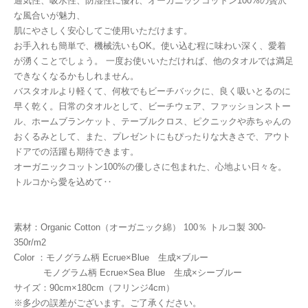
通気性、吸水性、防湿性に優れ、オーガニックコットン100%の贅沢
な風合いが魅力、
肌にやさしく安心してご使用いただけます。
お手入れも簡単で、機械洗いもOK。使い込む程に味わい深く、愛着
が湧くことでしょう。 一度お使いいただければ、他のタオルでは満足
できなくなるかもしれません。
バスタオルより軽くて、何枚でもビーチバックに、良く吸いとるのに
早く乾く。日常のタオルとして、ビーチウェア、ファッションストー
ル、ホームブランケット、テーブルクロス、ピクニックや赤ちゃんの
おくるみとして、また、プレゼントにもぴったりな大きさで、アウト
ドアでの活躍も期待できます。
オーガニックコットン100%の優しさに包まれた、心地よい日々を。
トルコから愛を込めて‥
素材：Organic Cotton（オーガニック綿） 100％ トルコ製 300-
350r/m2
Color ：モノグラム柄 Ecrue×Blue 生成×ブルー
モノグラム柄 Ecrue×Sea Blue 生成×シーブルー
サイズ：90cm×180cm（フリンジ4cm）
※多少の誤差がございます。ご了承ください。