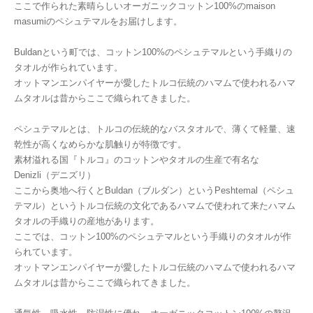
ここで作られた素晴らしいオーガニックコットン100%のmaison
masumiのペシュテマルをお届けします。
Buldanという町では、コットン100%のペシュテマルという手織りの
タオルが作られています。
オットマンエンパイヤーが愛したトルコ伝統のハマムで使われるハマ
ムタオルは昔からここで織られてきました。
ペシュテマルとは、トルコの伝統的なバスタオルで、薄くて軽量、速
乾性が高くなめらかな肌触りが特徴です。
素材溢れる国『トルコ』のコットンやタオルの生産で有名な
Denizli（デニズリ）
ここから奥地へ行くとBuldan（ブルダン）というPeshtemal（ペシュ
テマル）というトルコ伝統の文化であるハマムで使われて来たハマム
タオルの手織りの産地があります。
ここでは、コットン100%のペシュテマルという手織りのタオルが作
られています。
オットマンエンパイヤーが愛したトルコ伝統のハマムで使われるハマ
ムタオルは昔からここで織られてきました。