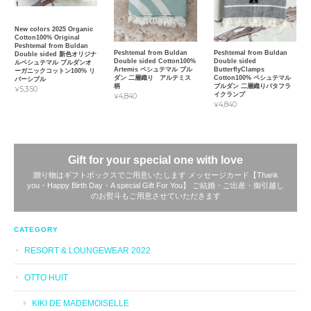
New colors 2025 Organic
Cotton100% Original
Peshtemal from Buldan
Peshtemal from Buldan
Peshtemal from Buldan
Double sided 新色オリジナ
Double sided Cotton100%
Double sided
ルペシュテマル ブルダンオ
Artemis ペシュテマル ブル
ButterflyClamps
ーガニックコットン100% リ
ダン 二層織り アルテミス
Cotton100% ペシュテマル
バーシブル
柄
ブルダン 二層織りバタフラ
¥5,350
イクランプ
¥4,840
¥4,840
Gift for your special one with love
贈り物はギフトボックスでご用意いたします メッセージカード【Thank
you・Happy Birth Day・A special Gift For You】 ご結婚・ご出産・御引越し
のお熨斗もご用意させていただきます
CATEGORY
RESORT & LOUNGEWEAR 2022
OTTO HUIT
KIKI DE MADEMOISELLE