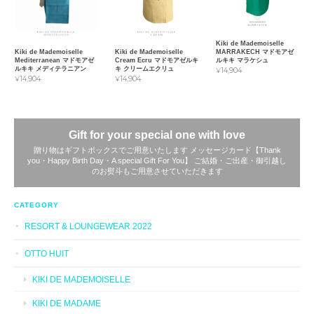
Kiki de Mademoiselle
Kiki de Mademoiselle
MARRAKECH マドモアゼ
Kiki de Mademoiselle
Mediterranean マドモアゼ
ルキキ マラケシュ
Cream Ecru マドモアゼルキ
ルキキ メディテラニアン
キ クリームエクリュ
¥14,904
¥14,904
¥14,904
Gift for your special one with love
贈り物はギフトボックスでご用意いたします メッセージカード【Thank
you・Happy Birth Day・A special Gift For You】 ご結婚・ご出産・御引越し
のお熨斗もご用意させていただきます
CATEGORY
RESORT & LOUNGEWEAR 2022
OTTO HUIT
KIKI DE MADEMOISELLE
KIKI DE MADAME