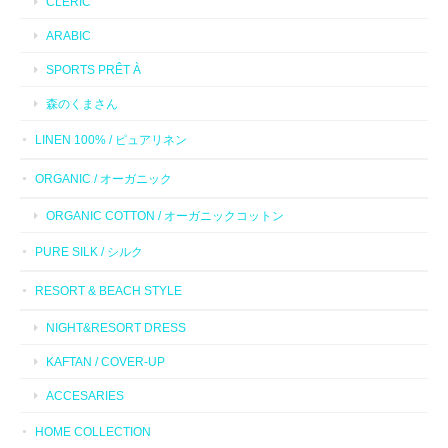
CLERIC
ARABIC
SPORTS PRÊT À
森のくまさん
LINEN 100% / ピュアリネン
ORGANIC / オーガニック
ORGANIC COTTON / オーガニックコットン
PURE SILK / シルク
RESORT & BEACH STYLE
NIGHT&RESORT DRESS
KAFTAN / COVER-UP
ACCESARIES
HOME COLLECTION