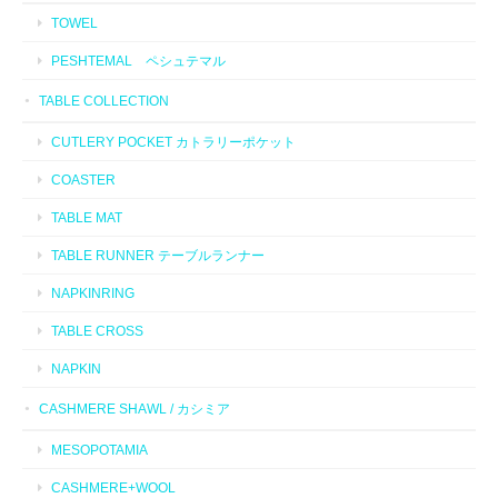
TOWEL
PESHTEMAL ペシュテマル
TABLE COLLECTION
CUTLERY POCKET カトラリーポケット
COASTER
TABLE MAT
TABLE RUNNER テーブルランナー
NAPKINRING
TABLE CROSS
NAPKIN
CASHMERE SHAWL / カシミア
MESOPOTAMIA
CASHMERE+WOOL