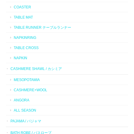
COASTER
TABLE MAT
TABLE RUNNER テーブルランナー
NAPKINRING
TABLE CROSS
NAPKIN
CASHMERE SHAWL / カシミア
MESOPOTAMIA
CASHMERE+WOOL
ANGORA
ALL SEASON
PAJAMA / パジャマ
BATH ROBE / バスローブ