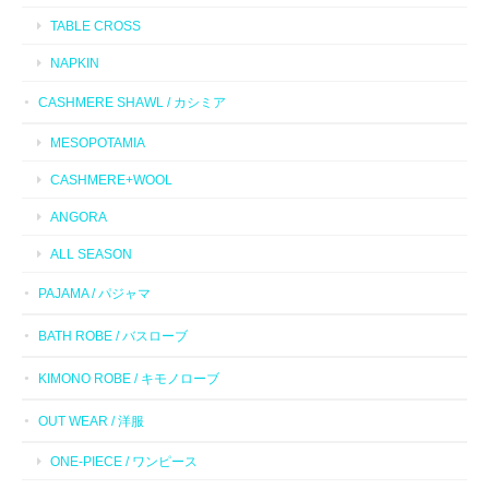
TABLE CROSS
NAPKIN
CASHMERE SHAWL / カシミア
MESOPOTAMIA
CASHMERE+WOOL
ANGORA
ALL SEASON
PAJAMA / パジャマ
BATH ROBE / バスローブ
KIMONO ROBE / キモノローブ
OUT WEAR / 洋服
ONE-PIECE / ワンピース