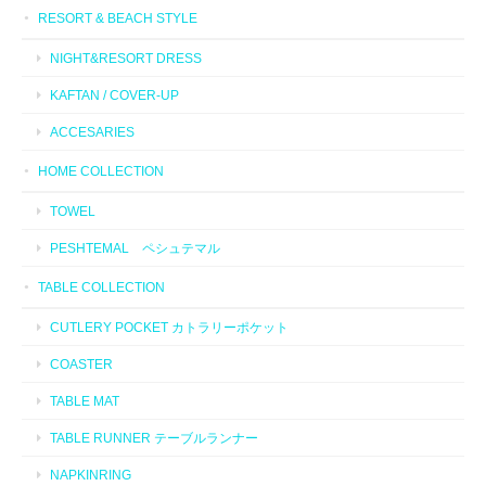
RESORT & BEACH STYLE
NIGHT&RESORT DRESS
KAFTAN / COVER-UP
ACCESARIES
HOME COLLECTION
TOWEL
PESHTEMAL ペシュテマル
TABLE COLLECTION
CUTLERY POCKET カトラリーポケット
COASTER
TABLE MAT
TABLE RUNNER テーブルランナー
NAPKINRING