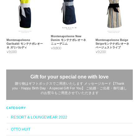
Montenapoleone New
Montenapoleone
Montenapoleone Beige
Denim モンテナポレオーネ
Garibaldi モンテナポレオー
Stripeモンテナポレオーネ
ニューデニム
ネ ガリバルディ
ベージュストライプ
¥9,800
¥9,000
¥9,200
Gift for your special one with love
贈り物はギフトボックスでご用意いたします メッセージカード【Thank
you・Happy Birth Day・A special Gift For You】 ご結婚・ご出産・御引越し
のお熨斗もご用意させていただきます
CATEGORY
RESORT & LOUNGEWEAR 2022
OTTO HUIT