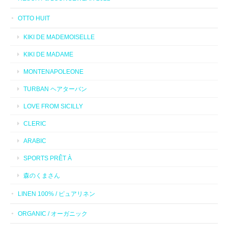
OTTO HUIT
KIKI DE MADEMOISELLE
KIKI DE MADAME
MONTENAPOLEONE
TURBAN ヘアターバン
LOVE FROM SICILLY
CLERIC
ARABIC
SPORTS PRÊT À
森のくまさん
LINEN 100% / ピュアリネン
ORGANIC / オーガニック