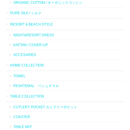
ORGANIC COTTON / オーガニックコットン
PURE SILK / シルク
RESORT & BEACH STYLE
NIGHT&RESORT DRESS
KAFTAN / COVER-UP
ACCESARIES
HOME COLLECTION
TOWEL
PESHTEMAL ペシュテマル
TABLE COLLECTION
CUTLERY POCKET カトラリーポケット
COASTER
TABLE MAT