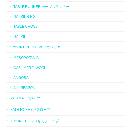
TABLE RUNNER テーブルランナー
NAPKINRING
TABLE CROSS
NAPKIN
CASHMERE SHAWL / カシミア
MESOPOTAMIA
CASHMERE+WOOL
ANGORA
ALL SEASON
PAJAMA / パジャマ
BATH ROBE / バスローブ
KIMONO ROBE / キモノローブ