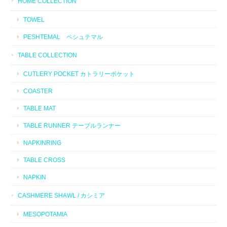
HOME COLLECTION
TOWEL
PESHTEMAL ペシュテマル
TABLE COLLECTION
CUTLERY POCKET カトラリーポケット
COASTER
TABLE MAT
TABLE RUNNER テーブルランナー
NAPKINRING
TABLE CROSS
NAPKIN
CASHMERE SHAWL / カシミア
MESOPOTAMIA