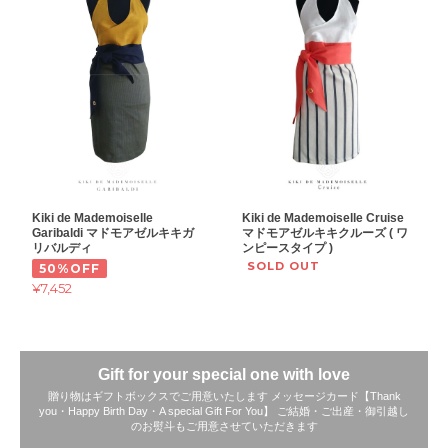
Kiki de Mademoiselle
Kiki de Mademoiselle Cruise
Garibaldi マドモアゼルキキガ
マドモアゼルキキクルーズ ( ワ
リバルディ
ンピースタイプ )
SOLD OUT
50%OFF
¥7,452
Gift for your special one with love
贈り物はギフトボックスでご用意いたします メッセージカード【Thank
you・Happy Birth Day・A special Gift For You】 ご結婚・ご出産・御引越し
のお熨斗もご用意させていただきます