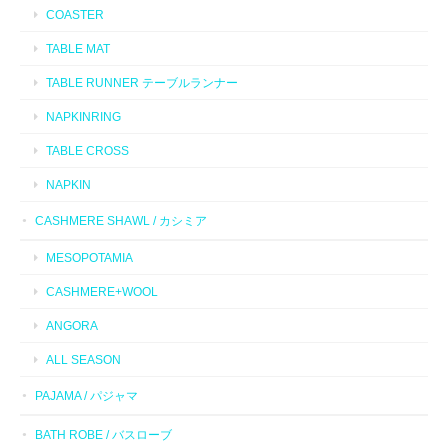
COASTER
TABLE MAT
TABLE RUNNER テーブルランナー
NAPKINRING
TABLE CROSS
NAPKIN
CASHMERE SHAWL / カシミア
MESOPOTAMIA
CASHMERE+WOOL
ANGORA
ALL SEASON
PAJAMA / パジャマ
BATH ROBE / バスローブ