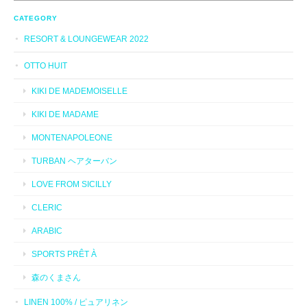
CATEGORY
RESORT & LOUNGEWEAR 2022
OTTO HUIT
KIKI DE MADEMOISELLE
KIKI DE MADAME
MONTENAPOLEONE
TURBAN ヘアターバン
LOVE FROM SICILLY
CLERIC
ARABIC
SPORTS PRÊT À
森のくまさん
LINEN 100% / ピュアリネン